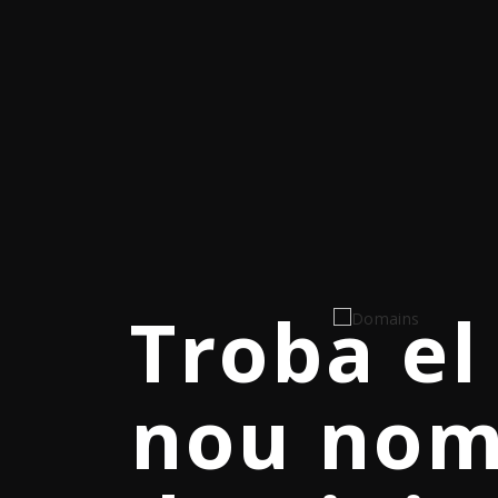
Hosting
Sol·licit
Troba el
Dedicat
Package
suport
nou nom
Server w