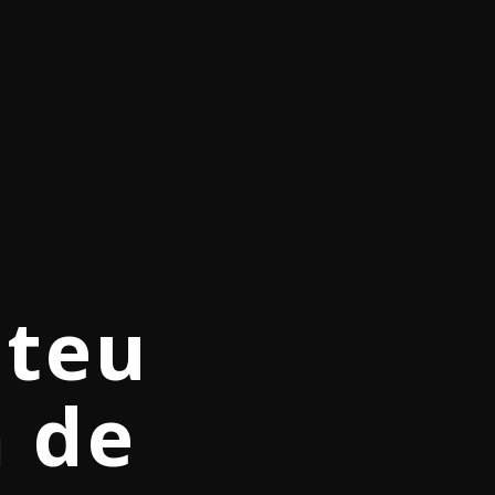
uds de
 teu
ed
 de
ith